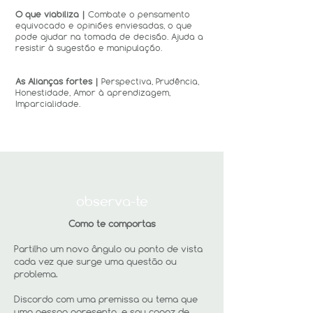
O que viabiliza |
Combate o pensamento
equivocado e opiniões enviesadas, o que
pode ajudar na tomada de decisão. Ajuda a
resistir à sugestão e manipulação.
As Alianças fortes |
Perspectiva, Prudência,
Honestidade, Amor à aprendizagem,
Imparcialidade.
observa-te
Como te comportas
Partilho um novo ângulo ou ponto de vista
cada vez que surge uma questão ou
problema.
Discordo com uma premissa ou tema que
uma pessoa apresenta, e sou capaz de