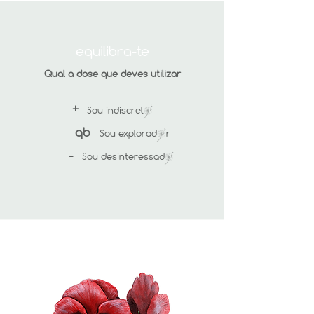
equilibra-te
Qual a dose que deves utilizar
+
Sou indiscret§
qb
Sou explorad§r
-
Sou desinteressad§