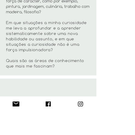
força de carácter, como por exemplo,
pintura, jardinagem, culinária, trabalho com
madeira, filosofia?
Em que situações a minha curiosidade
me leva a aprofundar e a aprender
sistematicamente sobre uma nova
habilidade ou assunto, e em que
situações a curiosidade não é uma
força impulsionadora?
Quais são as áreas de conhecimento
que mais me fascinam?
equilibra-te
Qual a dose que deves utilizar
+
Sou § sabe-tudo
qb
Aprofundo