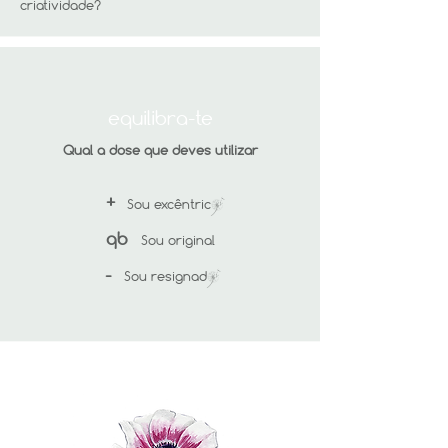
criatividade?
equilibra-te
Qual a dose que deves utilizar
+
Sou excêntric§
qb
Sou original
-
Sou resignad§