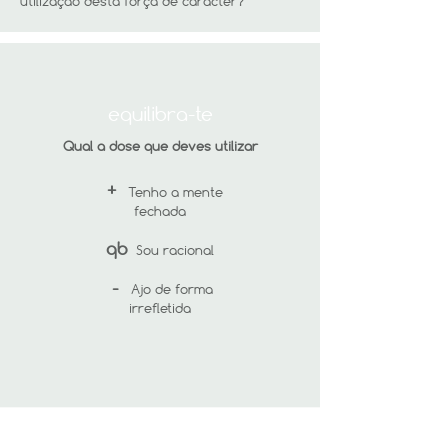
utilização desta força de carácter?
equilibra-te
Qual a dose que deves utilizar
+
Tenho a mente
fechada
qb
Sou racional
-
Ajo de forma
irrefletida