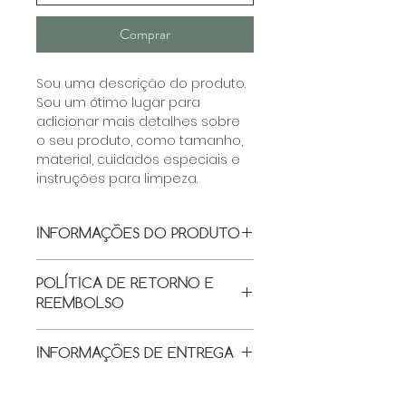
Comprar
Sou uma descrição do produto. 
Sou um ótimo lugar para 
adicionar mais detalhes sobre 
o seu produto, como tamanho, 
material, cuidados especiais e 
instruções para limpeza.
INFORMAÇÕES DO PRODUTO
Sou uma informação do 
POLÍTICA DE RETORNO E
produto. Sou um ótimo lugar 
REEMBOLSO
para adicionar informações 
sobre seu produto, como 
Política de retorno e reembolso. 
tamanho, material, cuidados 
INFORMAÇÕES DE ENTREGA
Sou um ótimo lugar para que 
especiais e instruções para 
seus clientes saibam o que 
limpeza. Escreva porque este 
Sou uma política de envio. Sou 
fazer caso estejam insatisfeitos 
produto é especial e como 