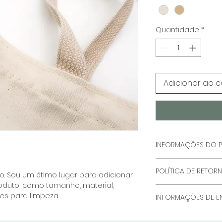
Quantidade
*
Adicionar ao c
INFORMAÇÕES DO 
Sou uma informaç
POLÍTICA DE RETOR
lugar para adicio
. Sou um ótimo lugar para adicionar 
produto, como tam
oduto, como tamanho, material, 
Política de retorn
especiais e instru
es para limpeza.
INFORMAÇÕES DE E
lugar para que se
porque este prod
fazer caso esteja
clientes podem se 
Sou uma política d
Ter uma política 