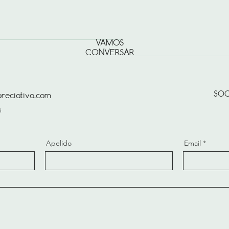
para adicionar ma
uma ótima maneir
métodos de entreg
confiança e garan
uma política de e
comprar com seg
de estabelecer co
VAMOS
clientes podem c
CONVERSAR
SOC
reciativa.com
s
Apelido
Email