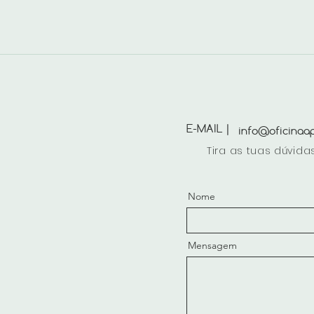
E-MAIL |
info@oficinaap
Tira as tuas dúvida
Nome
Mensagem