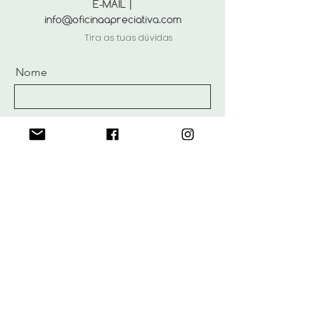
E-MAIL |
info@oficinaapreciativa.com
Tira as tuas dúvidas
Nome
Apelido
Email
Mensagem