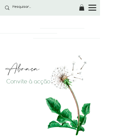
Abraça
Convite à acção